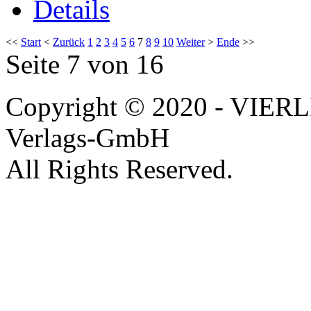
Details
<<
Start
<
Zurück
1
2
3
4
5
6
7
8
9
10
Weiter
>
Ende
>>
Seite 7 von 16
Copyright © 2020 - VIERL
Verlags-GmbH
All Rights Reserved.