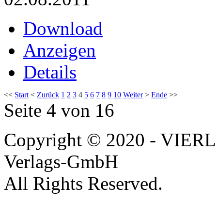
Download
Anzeigen
Details
<<
Start
<
Zurück
1
2
3
4
5
6
7
8
9
10
Weiter
>
Ende
>>
Seite 4 von 16
Copyright © 2020 - VIERL
Verlags-GmbH
All Rights Reserved.